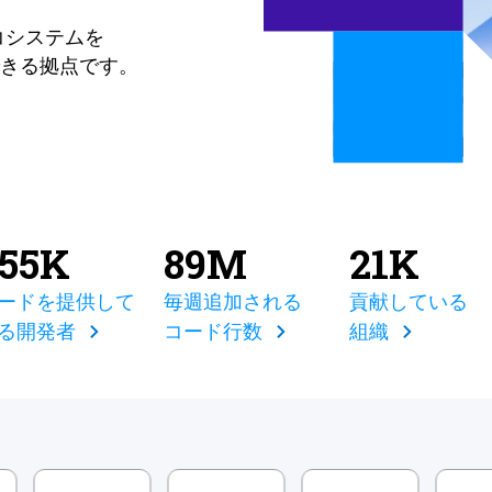
コシステムを
きる拠点です。
855K
89M
21K
ードを提供して
毎週追加される
貢献している
る開発者
コード行数
組織