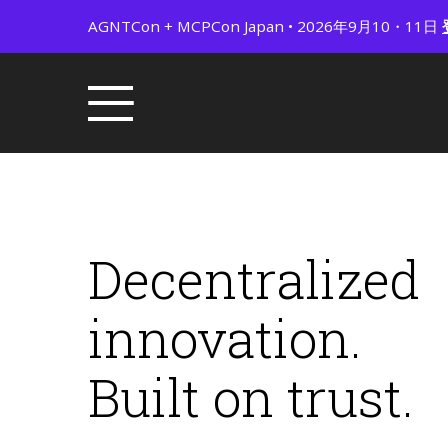
AGNTCon + MCPCon Japan • 2026年9月10・11日
Decentralized
innovation.
Built on trust.