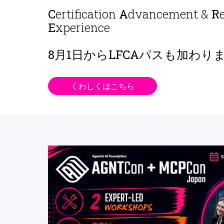
C
ertification
A
dvancement &
R
E
xperience
8月1日から
LFCAパスも加わり
くわしくはこちら