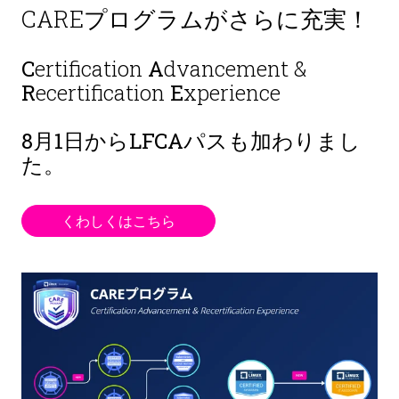
CAREプログラムがさらに充実！
C
ertification
A
dvancement &
R
ecertification
E
xperience
8月1日から
LFCAパスも加わりまし
た。
くわしくはこちら