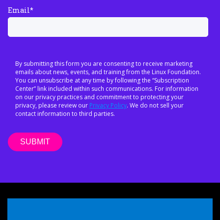
Email
*
By submitting this form you are consenting to receive marketing
emails about news, events, and training from the Linux Foundation.
You can unsubscribe at any time by following the “Subscription
Center” link included within such communications. For information
on our privacy practices and commitment to protecting your
privacy, please review our
Privacy Policy
. We do not sell your
contact information to third parties.