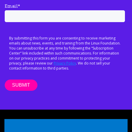
Email
*
By submitting this form you are consenting to receive marketing
emails about news, events, and training from the Linux Foundation.
You can unsubscribe at any time by following the “Subscription
Center” link included within such communications. For information
on our privacy practices and commitment to protecting your
privacy, please review our
Privacy Policy
. We do not sell your
contact information to third parties.