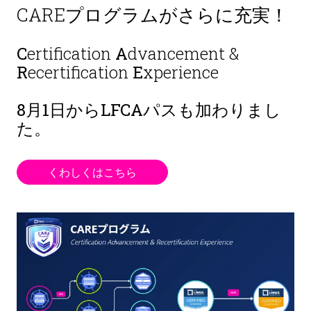
CAREプログラムがさらに充実！
C
ertification
A
dvancement &
R
ecertification
E
xperience
8月1日から
LFCAパスも加わりまし
た。
くわしくはこちら