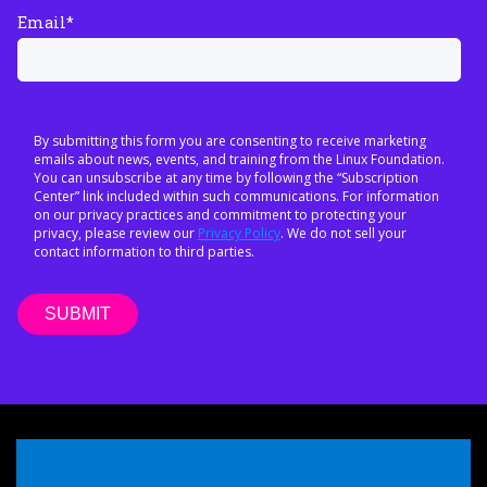
Email
*
By submitting this form you are consenting to receive marketing
emails about news, events, and training from the Linux Foundation.
You can unsubscribe at any time by following the “Subscription
Center” link included within such communications. For information
on our privacy practices and commitment to protecting your
privacy, please review our
Privacy Policy
. We do not sell your
contact information to third parties.