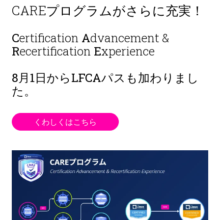
CAREプログラムがさらに充実！
C
ertification
A
dvancement &
R
ecertification
E
xperience
8月1日から
LFCAパスも加わりまし
た。
くわしくはこちら