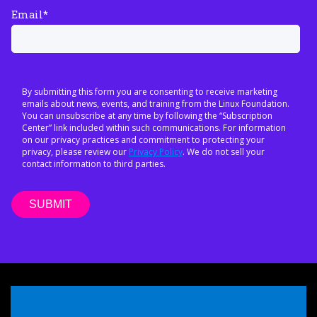
Email
*
By submitting this form you are consenting to receive marketing
emails about news, events, and training from the Linux Foundation.
You can unsubscribe at any time by following the “Subscription
Center” link included within such communications. For information
on our privacy practices and commitment to protecting your
privacy, please review our
Privacy Policy
. We do not sell your
contact information to third parties.