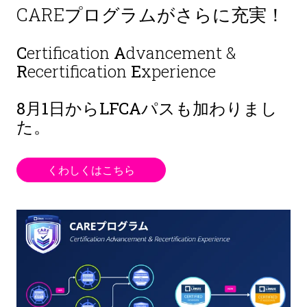
CAREプログラムがさらに充実！
C
ertification
A
dvancement &
R
ecertification
E
xperience
8月1日から
LFCAパスも加わりまし
た。
くわしくはこちら