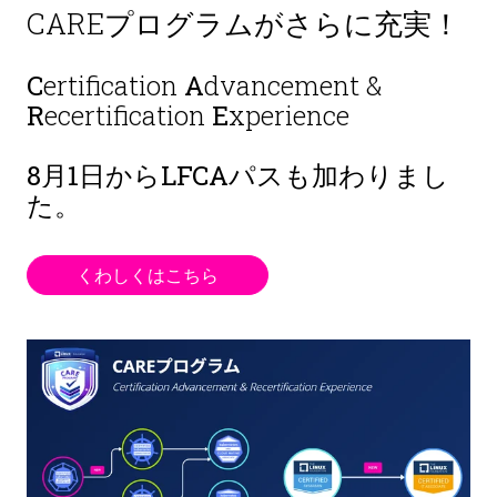
CAREプログラムがさらに充実！
C
ertification
A
dvancement &
R
ecertification
E
xperience
8月1日から
LFCAパスも加わりまし
た。
くわしくはこちら