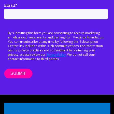
Email
*
By submitting this form you are consenting to receive marketing
emails about news, events, and training from the Linux Foundation.
You can unsubscribe at any time by following the “Subscription
Center” link included within such communications. For information
on our privacy practices and commitment to protecting your
privacy, please review our
Privacy Policy
. We do not sell your
contact information to third parties.