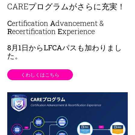
CAREプログラムがさらに充実！
C
ertification
A
dvancement &
R
ecertification
E
xperience
8月1日から
LFCAパスも加わりまし
た。
くわしくはこちら