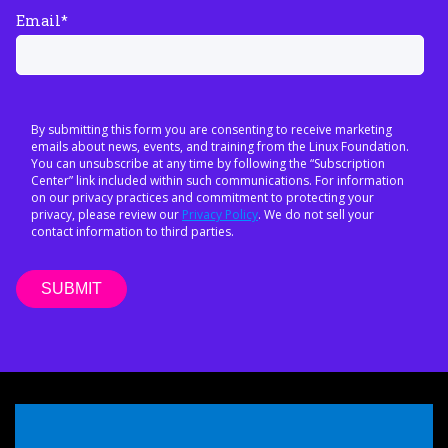
Email
*
By submitting this form you are consenting to receive marketing
emails about news, events, and training from the Linux Foundation.
You can unsubscribe at any time by following the “Subscription
Center” link included within such communications. For information
on our privacy practices and commitment to protecting your
privacy, please review our
Privacy Policy
. We do not sell your
contact information to third parties.