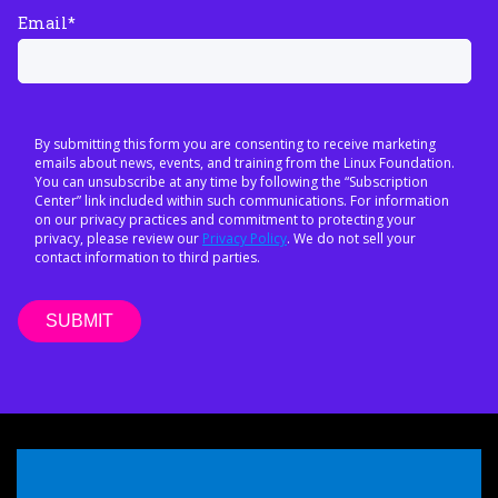
Email
*
By submitting this form you are consenting to receive marketing
emails about news, events, and training from the Linux Foundation.
You can unsubscribe at any time by following the “Subscription
Center” link included within such communications. For information
on our privacy practices and commitment to protecting your
privacy, please review our
Privacy Policy
. We do not sell your
contact information to third parties.