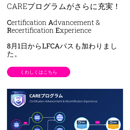
CAREプログラムがさらに充実！
C
ertification
A
dvancement &
R
ecertification
E
xperience
8月1日から
LFCAパスも加わりまし
た。
くわしくはこちら