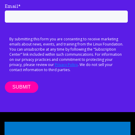
Email
*
By submitting this form you are consenting to receive marketing
emails about news, events, and training from the Linux Foundation.
You can unsubscribe at any time by following the “Subscription
Center” link included within such communications. For information
on our privacy practices and commitment to protecting your
privacy, please review our
Privacy Policy
. We do not sell your
contact information to third parties.