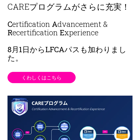
CAREプログラムがさらに充実！
C
ertification
A
dvancement &
R
ecertification
E
xperience
8月1日から
LFCAパスも加わりまし
た。
くわしくはこちら