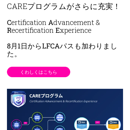
CAREプログラムがさらに充実！
C
ertification
A
dvancement &
R
ecertification
E
xperience
8月1日から
LFCAパスも加わりまし
た。
くわしくはこちら