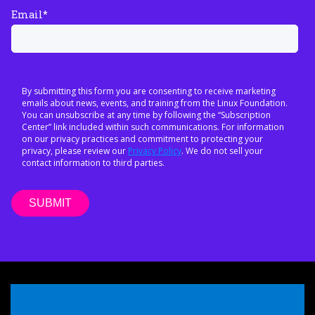
Email
*
By submitting this form you are consenting to receive marketing
emails about news, events, and training from the Linux Foundation.
You can unsubscribe at any time by following the “Subscription
Center” link included within such communications. For information
on our privacy practices and commitment to protecting your
privacy, please review our
Privacy Policy
. We do not sell your
contact information to third parties.