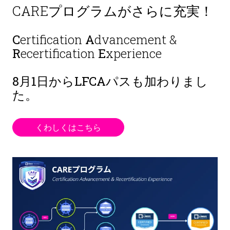
CAREプログラムがさらに充実！
C
ertification
A
dvancement &
R
ecertification
E
xperience
8月1日から
LFCAパスも加わりまし
た。
くわしくはこちら