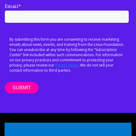
Email
*
By submitting this form you are consenting to receive marketing
emails about news, events, and training from the Linux Foundation.
You can unsubscribe at any time by following the “Subscription
Center” link included within such communications. For information
on our privacy practices and commitment to protecting your
privacy, please review our
Privacy Policy
. We do not sell your
contact information to third parties.