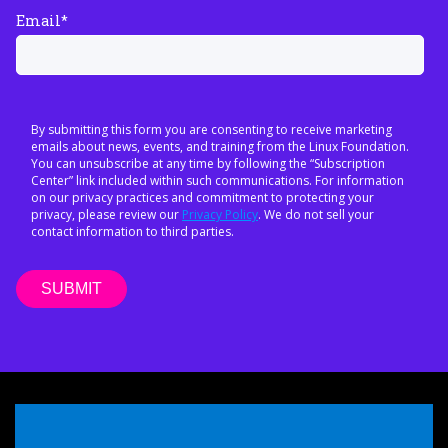
Email
*
By submitting this form you are consenting to receive marketing
emails about news, events, and training from the Linux Foundation.
You can unsubscribe at any time by following the “Subscription
Center” link included within such communications. For information
on our privacy practices and commitment to protecting your
privacy, please review our
Privacy Policy
. We do not sell your
contact information to third parties.