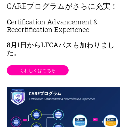
CAREプログラムがさらに充実！
C
ertification
A
dvancement &
R
ecertification
E
xperience
8月1日から
LFCAパスも加わりまし
た。
くわしくはこちら