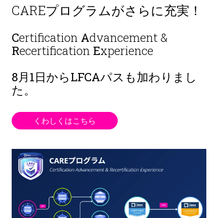
CAREプログラムがさらに充実！
C
ertification
A
dvancement &
R
ecertification
E
xperience
8月1日から
LFCAパスも加わりまし
た。
くわしくはこちら