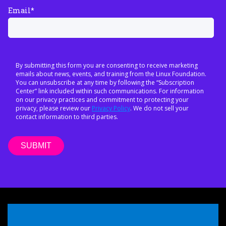
Email
*
By submitting this form you are consenting to receive marketing
emails about news, events, and training from the Linux Foundation.
You can unsubscribe at any time by following the “Subscription
Center” link included within such communications. For information
on our privacy practices and commitment to protecting your
privacy, please review our
Privacy Policy
. We do not sell your
contact information to third parties.