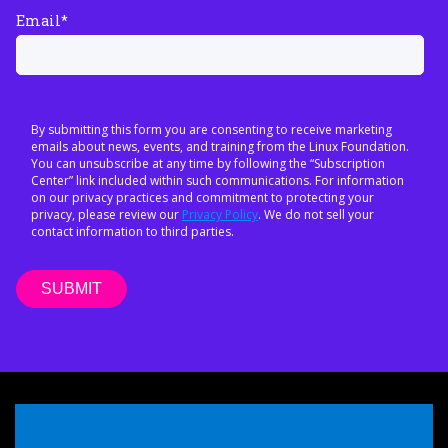
Email
*
By submitting this form you are consenting to receive marketing
emails about news, events, and training from the Linux Foundation.
You can unsubscribe at any time by following the “Subscription
Center” link included within such communications. For information
on our privacy practices and commitment to protecting your
privacy, please review our
Privacy Policy
. We do not sell your
contact information to third parties.