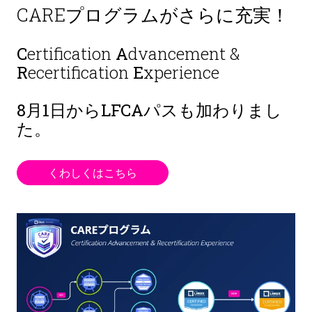
CAREプログラムがさらに充実！
C
ertification
A
dvancement &
R
ecertification
E
xperience
8月1日から
LFCAパスも加わりまし
た。
くわしくはこちら