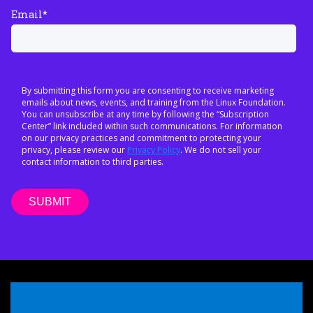
Email
*
By submitting this form you are consenting to receive marketing
emails about news, events, and training from the Linux Foundation.
You can unsubscribe at any time by following the “Subscription
Center” link included within such communications. For information
on our privacy practices and commitment to protecting your
privacy, please review our
Privacy Policy
. We do not sell your
contact information to third parties.