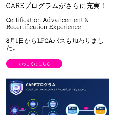
CAREプログラムがさらに充実！
C
ertification
A
dvancement &
R
ecertification
E
xperience
8月1日から
LFCAパスも加わりまし
た。
くわしくはこちら