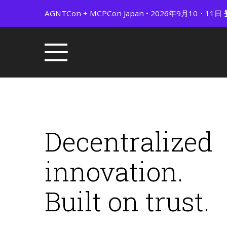
AGNTCon + MCPCon Japan • 2026年9月10・11日
Decentralized
innovation.
Built on trust.