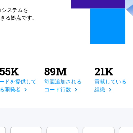
コシステムを
きる拠点です。
855K
89M
21K
ードを提供して
毎週追加される
貢献している
る開発者
コード行数
組織