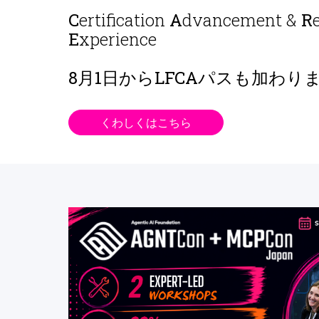
C
ertification
A
dvancement &
R
E
xperience
8月1日から
LFCAパスも加わり
くわしくはこちら