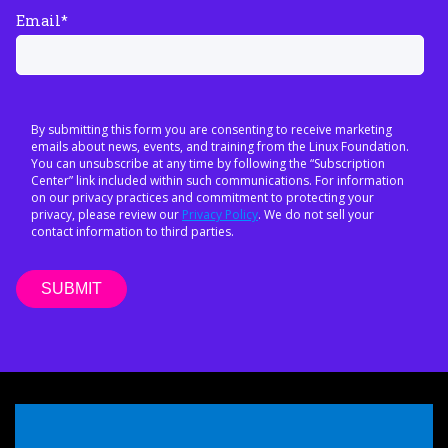
Email
*
By submitting this form you are consenting to receive marketing
emails about news, events, and training from the Linux Foundation.
You can unsubscribe at any time by following the “Subscription
Center” link included within such communications. For information
on our privacy practices and commitment to protecting your
privacy, please review our
Privacy Policy
. We do not sell your
contact information to third parties.