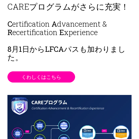
CAREプログラムがさらに充実！
C
ertification
A
dvancement &
R
ecertification
E
xperience
8月1日から
LFCAパスも加わりまし
た。
くわしくはこちら