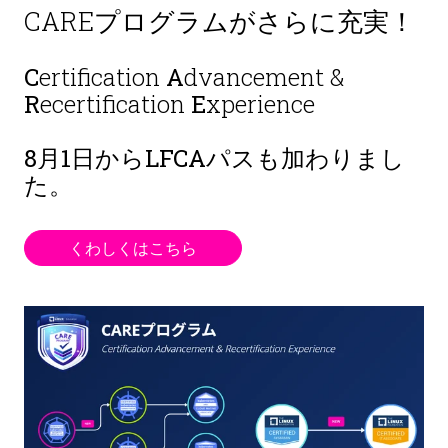
CAREプログラムがさらに充実！
C
ertification
A
dvancement &
R
ecertification
E
xperience
8月1日から
LFCAパスも加わりまし
た。
くわしくはこちら