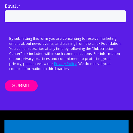
Email
*
By submitting this form you are consenting to receive marketing
emails about news, events, and training from the Linux Foundation.
You can unsubscribe at any time by following the “Subscription
Center” link included within such communications. For information
on our privacy practices and commitment to protecting your
privacy, please review our
Privacy Policy
. We do not sell your
contact information to third parties.