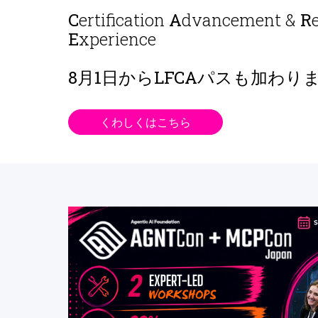
C
ertification
A
dvancement &
R
E
xperience
8月1日から
LFCAパスも加わり
くわしくはこちら