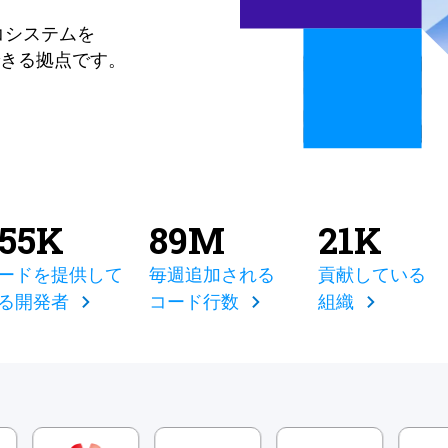
コシステムを
きる拠点です。
855K
89M
21K
ードを提供して
毎週追加される
貢献している
る開発者
コード行数
組織