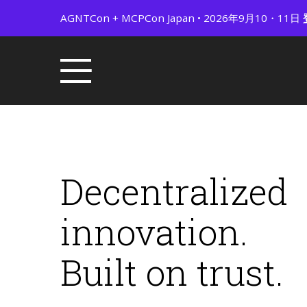
AGNTCon + MCPCon Japan • 2026年9月10・11日
Decentralized
innovation.
Built on trust.