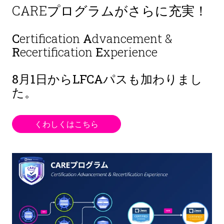
CAREプログラムがさらに充実！
C
ertification
A
dvancement &
R
ecertification
E
xperience
8月1日から
LFCAパスも加わりまし
た。
くわしくはこちら