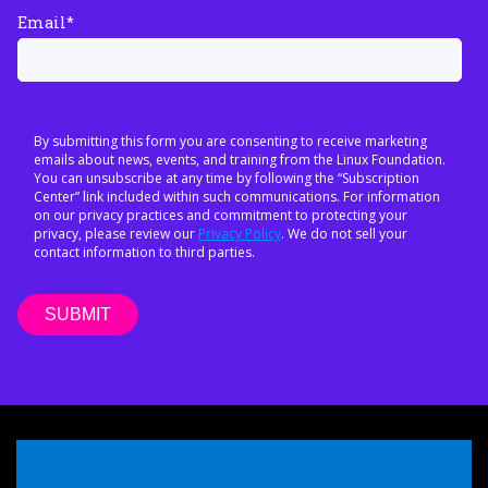
Email
*
By submitting this form you are consenting to receive marketing
emails about news, events, and training from the Linux Foundation.
You can unsubscribe at any time by following the “Subscription
Center” link included within such communications. For information
on our privacy practices and commitment to protecting your
privacy, please review our
Privacy Policy
. We do not sell your
contact information to third parties.