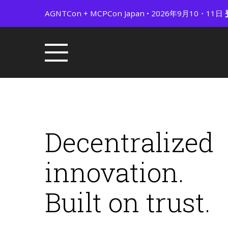
AGNTCon + MCPCon Japan • 2026年9月10・11日
Decentralized
innovation.
Built on trust.