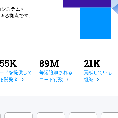
コシステムを
きる拠点です。
855K
89M
21K
ードを提供して
毎週追加される
貢献している
る開発者
コード行数
組織