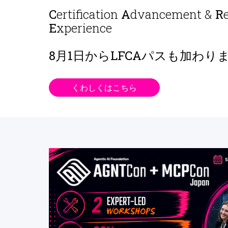
C
ertification
A
dvancement &
R
E
xperience
8月1日から
LFCAパスも加わり
くわしくはこちら