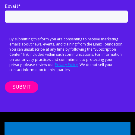
Email
*
By submitting this form you are consenting to receive marketing
emails about news, events, and training from the Linux Foundation.
You can unsubscribe at any time by following the “Subscription
Center” link included within such communications. For information
on our privacy practices and commitment to protecting your
privacy, please review our
Privacy Policy
. We do not sell your
contact information to third parties.