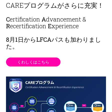
CAREプログラムがさらに充実！
C
ertification
A
dvancement &
R
ecertification
E
xperience
8月1日から
LFCAパスも加わりまし
た。
くわしくはこちら