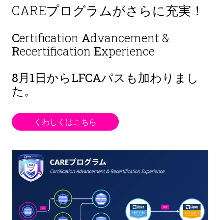
CAREプログラムがさらに充実！
C
ertification
A
dvancement &
R
ecertification
E
xperience
8月1日から
LFCAパスも加わりまし
た。
くわしくはこちら