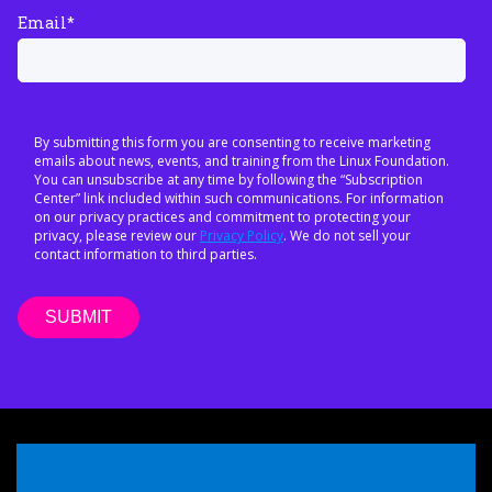
Email
*
By submitting this form you are consenting to receive marketing
emails about news, events, and training from the Linux Foundation.
You can unsubscribe at any time by following the “Subscription
Center” link included within such communications. For information
on our privacy practices and commitment to protecting your
privacy, please review our
Privacy Policy
. We do not sell your
contact information to third parties.