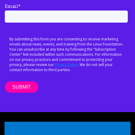
Email
*
By submitting this form you are consenting to receive marketing
emails about news, events, and training from the Linux Foundation.
You can unsubscribe at any time by following the “Subscription
Center” link included within such communications. For information
on our privacy practices and commitment to protecting your
privacy, please review our
Privacy Policy
. We do not sell your
contact information to third parties.