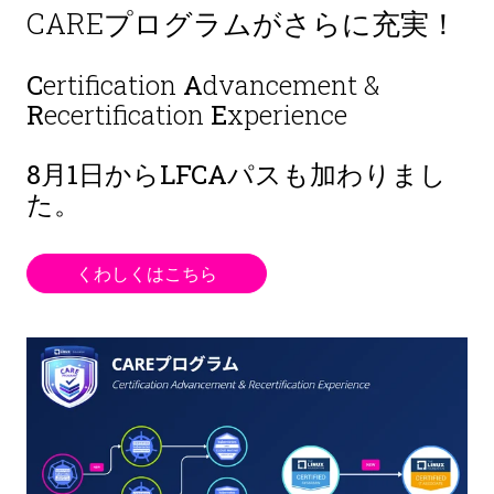
CAREプログラムがさらに充実！
C
ertification
A
dvancement &
R
ecertification
E
xperience
8月1日から
LFCAパスも加わりまし
た。
くわしくはこちら