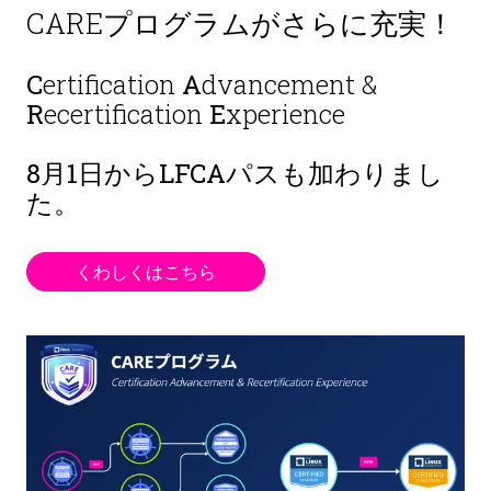
CAREプログラムがさらに充実！
C
ertification
A
dvancement &
R
ecertification
E
xperience
8月1日から
LFCAパスも加わりまし
た。
くわしくはこちら