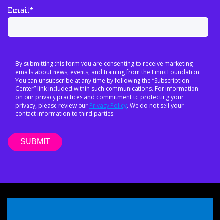
Email
*
By submitting this form you are consenting to receive marketing
emails about news, events, and training from the Linux Foundation.
You can unsubscribe at any time by following the “Subscription
Center” link included within such communications. For information
on our privacy practices and commitment to protecting your
privacy, please review our
Privacy Policy
. We do not sell your
contact information to third parties.