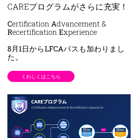
CAREプログラムがさらに充実！
C
ertification
A
dvancement &
R
ecertification
E
xperience
8月1日から
LFCAパスも加わりまし
た。
くわしくはこちら