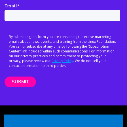
Email
*
By submitting this form you are consenting to receive marketing
emails about news, events, and training from the Linux Foundation.
You can unsubscribe at any time by following the “Subscription
Center” link included within such communications. For information
on our privacy practices and commitment to protecting your
privacy, please review our
Privacy Policy
. We do not sell your
contact information to third parties.