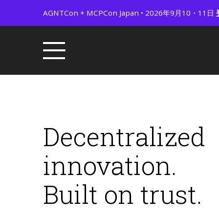
AGNTCon + MCPCon Japan • 2026年9月10・11日
Decentralized
innovation.
Built on trust.