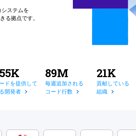
コシステムを
きる拠点です。
855K
89M
21K
ードを提供して
毎週追加される
貢献している
る開発者
コード行数
組織