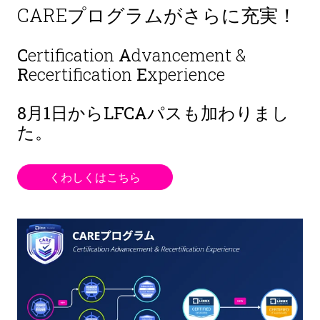
CAREプログラムがさらに充実！
C
ertification
A
dvancement &
R
ecertification
E
xperience
8月1日から
LFCAパスも加わりまし
た。
くわしくはこちら