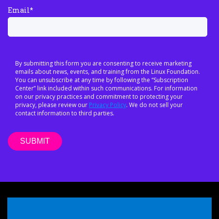
Email
*
By submitting this form you are consenting to receive marketing
emails about news, events, and training from the Linux Foundation.
You can unsubscribe at any time by following the “Subscription
Center” link included within such communications. For information
on our privacy practices and commitment to protecting your
privacy, please review our
Privacy Policy
. We do not sell your
contact information to third parties.