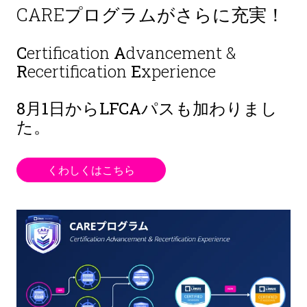
CAREプログラムがさらに充実！
C
ertification
A
dvancement &
R
ecertification
E
xperience
8月1日から
LFCAパスも加わりまし
た。
くわしくはこちら