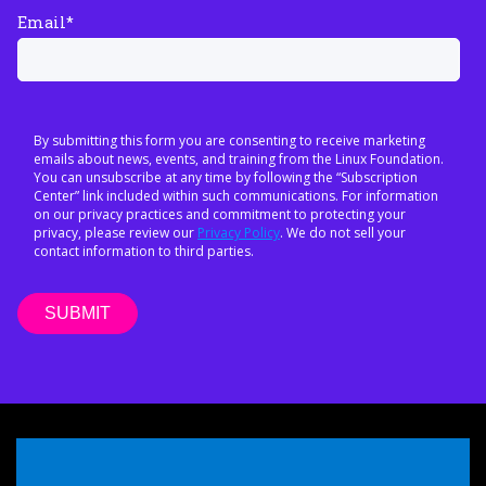
Email
*
By submitting this form you are consenting to receive marketing
emails about news, events, and training from the Linux Foundation.
You can unsubscribe at any time by following the “Subscription
Center” link included within such communications. For information
on our privacy practices and commitment to protecting your
privacy, please review our
Privacy Policy
. We do not sell your
contact information to third parties.