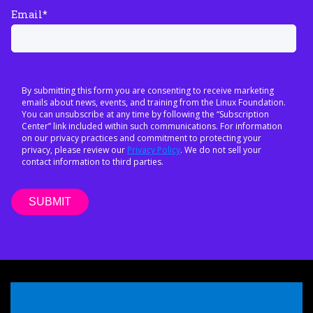
Email
*
By submitting this form you are consenting to receive marketing
emails about news, events, and training from the Linux Foundation.
You can unsubscribe at any time by following the “Subscription
Center” link included within such communications. For information
on our privacy practices and commitment to protecting your
privacy, please review our
Privacy Policy
. We do not sell your
contact information to third parties.