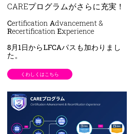
CAREプログラムがさらに充実！
C
ertification
A
dvancement &
R
ecertification
E
xperience
8月1日から
LFCAパスも加わりまし
た。
くわしくはこちら