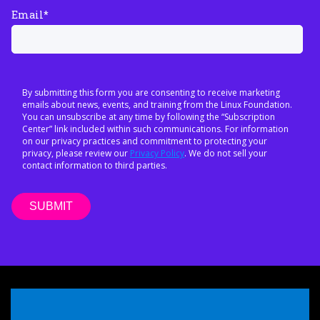
Email
*
By submitting this form you are consenting to receive marketing
emails about news, events, and training from the Linux Foundation.
You can unsubscribe at any time by following the “Subscription
Center” link included within such communications. For information
on our privacy practices and commitment to protecting your
privacy, please review our
Privacy Policy
. We do not sell your
contact information to third parties.