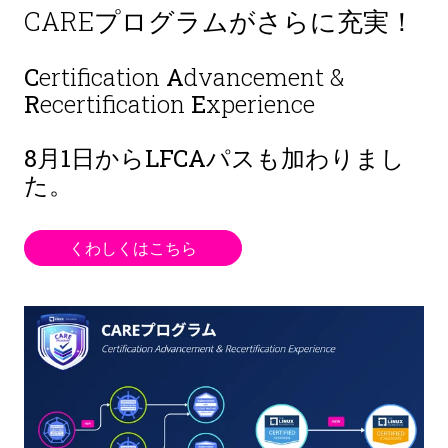
CAREプログラムがさらに充実！
C
ertification
A
dvancement &
R
ecertification
E
xperience
8月1日から
LFCAパスも加わりまし
た。
くわしくはこちら