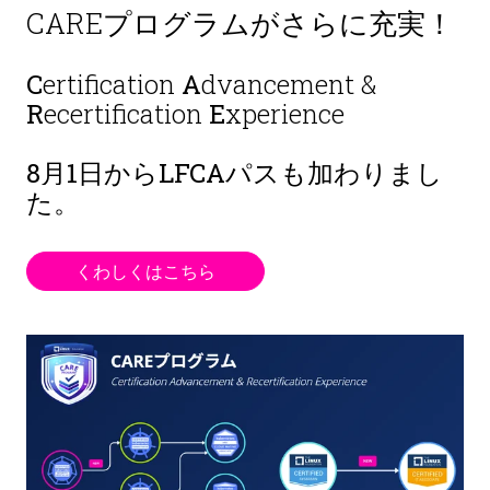
CAREプログラムがさらに充実！
C
ertification
A
dvancement &
R
ecertification
E
xperience
8月1日から
LFCAパスも加わりまし
た。
くわしくはこちら