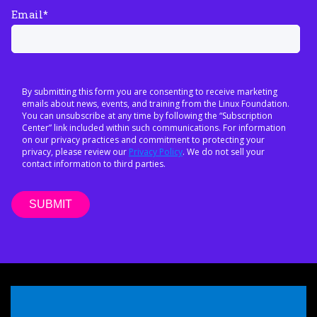
Email
*
By submitting this form you are consenting to receive marketing
emails about news, events, and training from the Linux Foundation.
You can unsubscribe at any time by following the “Subscription
Center” link included within such communications. For information
on our privacy practices and commitment to protecting your
privacy, please review our
Privacy Policy
. We do not sell your
contact information to third parties.