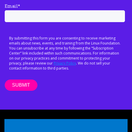
Email
*
By submitting this form you are consenting to receive marketing
emails about news, events, and training from the Linux Foundation.
You can unsubscribe at any time by following the “Subscription
Center” link included within such communications. For information
on our privacy practices and commitment to protecting your
privacy, please review our
Privacy Policy
. We do not sell your
contact information to third parties.