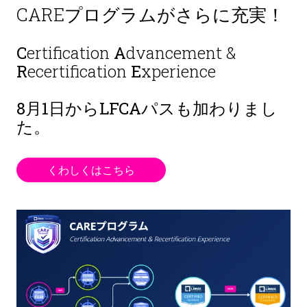
CAREプログラムがさらに充実！
C
ertification
A
dvancement &
R
ecertification
E
xperience
8月1日から
LFCAパスも加わりまし
た。
くわしくはこちら