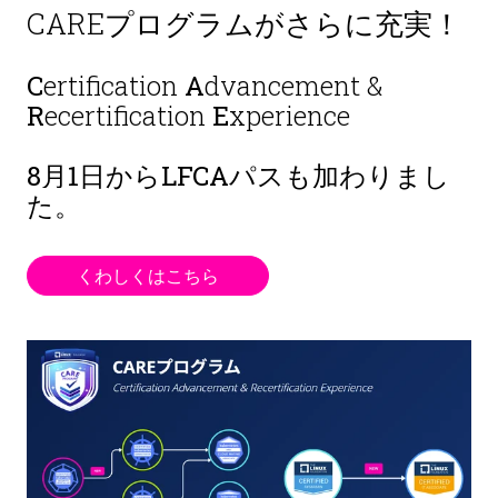
CAREプログラムがさらに充実！
C
ertification
A
dvancement &
R
ecertification
E
xperience
8月1日から
LFCAパスも加わりまし
た。
くわしくはこちら