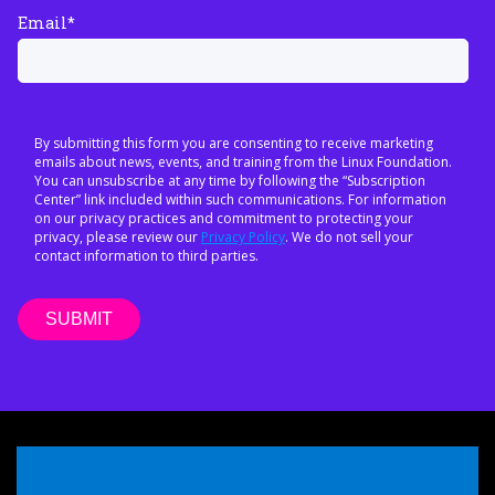
Email
*
By submitting this form you are consenting to receive marketing
emails about news, events, and training from the Linux Foundation.
You can unsubscribe at any time by following the “Subscription
Center” link included within such communications. For information
on our privacy practices and commitment to protecting your
privacy, please review our
Privacy Policy
. We do not sell your
contact information to third parties.