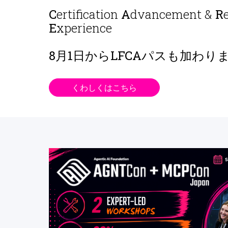
C
ertification
A
dvancement &
R
E
xperience
8月1日から
LFCAパスも加わり
くわしくはこちら