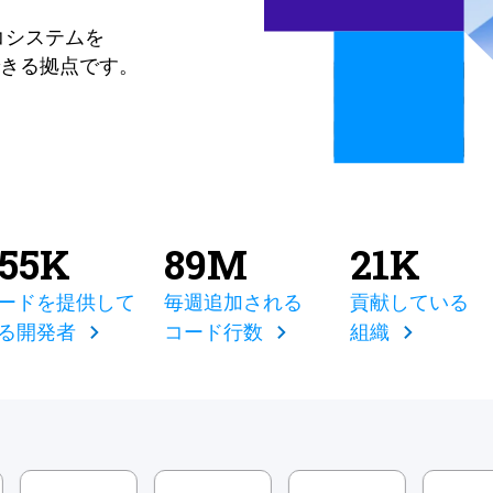
コシステムを
きる拠点です。
855K
89M
21K
ードを提供して
毎週追加される
貢献している
る開発者
コード行数
組織