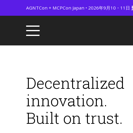
AGNTCon + MCPCon Japan • 2026年9月10・11日
Decentralized
innovation.
Built on trust.