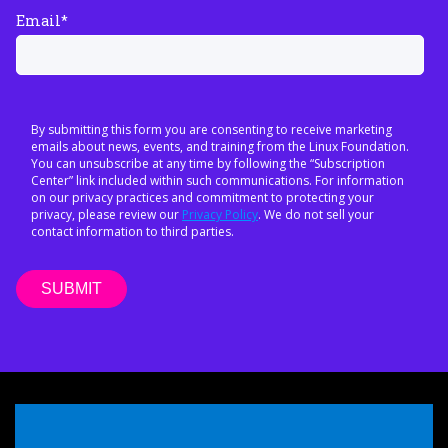
Email
*
By submitting this form you are consenting to receive marketing
emails about news, events, and training from the Linux Foundation.
You can unsubscribe at any time by following the “Subscription
Center” link included within such communications. For information
on our privacy practices and commitment to protecting your
privacy, please review our
Privacy Policy
. We do not sell your
contact information to third parties.