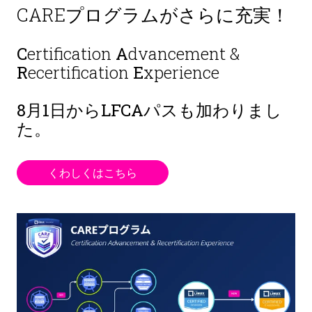
CAREプログラムがさらに充実！
C
ertification
A
dvancement &
R
ecertification
E
xperience
8月1日から
LFCAパスも加わりまし
た。
くわしくはこちら