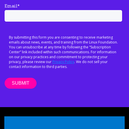
Email
*
By submitting this form you are consenting to receive marketing
emails about news, events, and training from the Linux Foundation.
You can unsubscribe at any time by following the “Subscription
Center” link included within such communications. For information
on our privacy practices and commitment to protecting your
privacy, please review our
Privacy Policy
. We do not sell your
contact information to third parties.