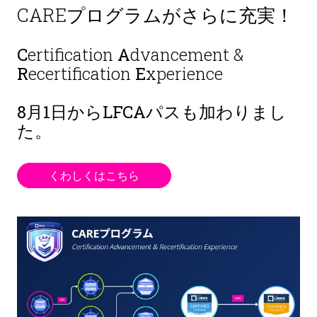
CAREプログラムがさらに充実！
C
ertification
A
dvancement &
R
ecertification
E
xperience
8月1日から
LFCAパスも加わりまし
た。
くわしくはこちら