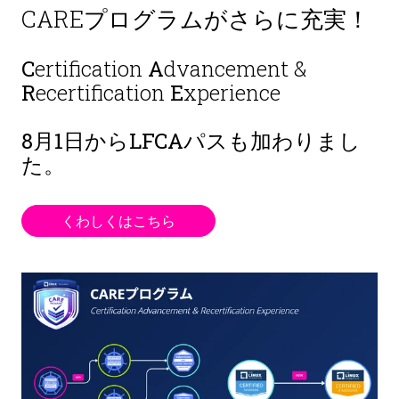
CAREプログラムがさらに充実！
C
ertification
A
dvancement &
R
ecertification
E
xperience
8月1日から
LFCAパスも加わりまし
た。
くわしくはこちら