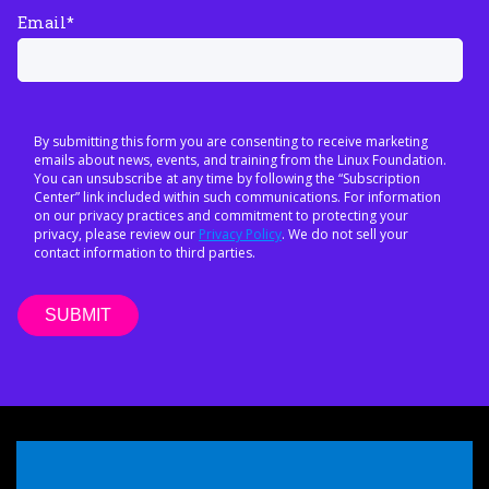
Email
*
By submitting this form you are consenting to receive marketing
emails about news, events, and training from the Linux Foundation.
You can unsubscribe at any time by following the “Subscription
Center” link included within such communications. For information
on our privacy practices and commitment to protecting your
privacy, please review our
Privacy Policy
. We do not sell your
contact information to third parties.