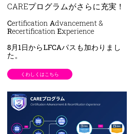
CAREプログラムがさらに充実！
C
ertification
A
dvancement &
R
ecertification
E
xperience
8月1日から
LFCAパスも加わりまし
た。
くわしくはこちら