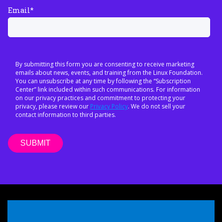
Email
*
By submitting this form you are consenting to receive marketing
emails about news, events, and training from the Linux Foundation.
You can unsubscribe at any time by following the “Subscription
Center” link included within such communications. For information
on our privacy practices and commitment to protecting your
privacy, please review our
Privacy Policy
. We do not sell your
contact information to third parties.