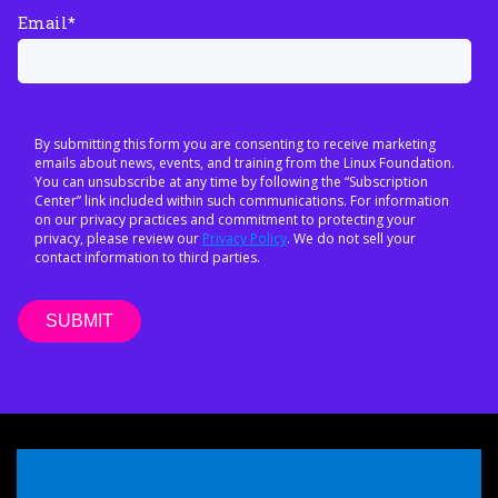
Email
*
By submitting this form you are consenting to receive marketing
emails about news, events, and training from the Linux Foundation.
You can unsubscribe at any time by following the “Subscription
Center” link included within such communications. For information
on our privacy practices and commitment to protecting your
privacy, please review our
Privacy Policy
. We do not sell your
contact information to third parties.