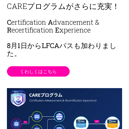
CAREプログラムがさらに充実！
C
ertification
A
dvancement &
R
ecertification
E
xperience
8月1日から
LFCAパスも加わりまし
た。
くわしくはこちら