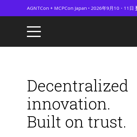
AGNTCon + MCPCon Japan • 2026年9月10・11日
Decentralized
innovation.
Built on trust.