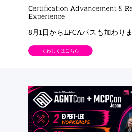
C
ertification
A
dvancement &
R
E
xperience
8月1日から
LFCAパスも加わり
くわしくはこちら