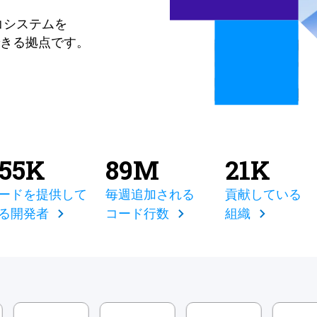
コシステムを
きる拠点です。
855K
89M
21K
ードを提供して
毎週追加される
貢献している
る開発者
コード行数
組織