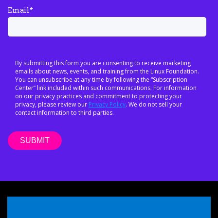
Email
*
By submitting this form you are consenting to receive marketing
emails about news, events, and training from the Linux Foundation.
You can unsubscribe at any time by following the “Subscription
Center” link included within such communications. For information
on our privacy practices and commitment to protecting your
privacy, please review our
Privacy Policy
. We do not sell your
contact information to third parties.