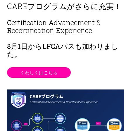
CAREプログラムがさらに充実！
C
ertification
A
dvancement &
R
ecertification
E
xperience
8月1日から
LFCAパスも加わりまし
た。
くわしくはこちら