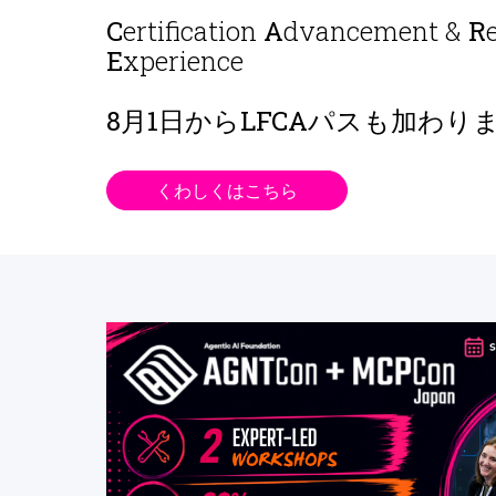
C
ertification
A
dvancement &
R
E
xperience
8月1日から
LFCAパスも加わり
くわしくはこちら