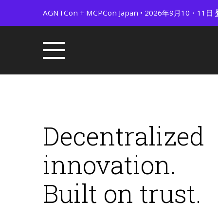
AGNTCon + MCPCon Japan • 2026年9月10・11日
Decentralized
innovation.
Built on trust.