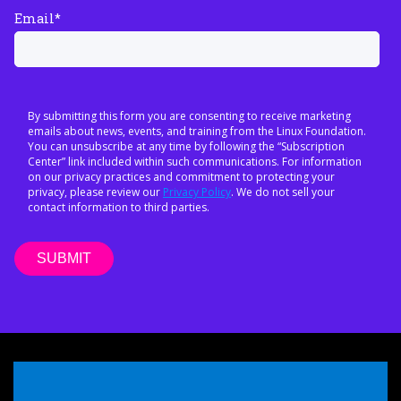
Email
*
By submitting this form you are consenting to receive marketing
emails about news, events, and training from the Linux Foundation.
You can unsubscribe at any time by following the “Subscription
Center” link included within such communications. For information
on our privacy practices and commitment to protecting your
privacy, please review our
Privacy Policy
. We do not sell your
contact information to third parties.