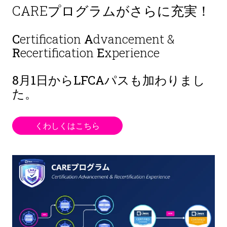
CAREプログラムがさらに充実！
C
ertification
A
dvancement &
R
ecertification
E
xperience
8月1日から
LFCAパスも加わりまし
た。
くわしくはこちら