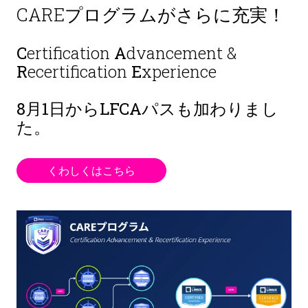
CAREプログラムがさらに充実！
C
ertification
A
dvancement &
R
ecertification
E
xperience
8月1日から
LFCAパスも加わりまし
た。
くわしくはこちら