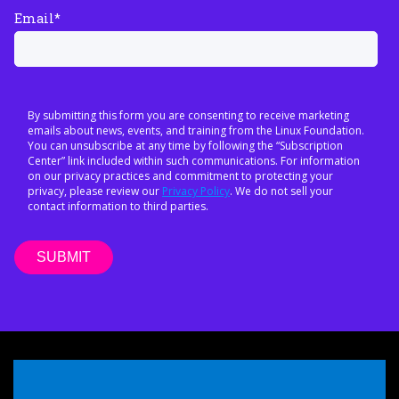
Email
*
By submitting this form you are consenting to receive marketing
emails about news, events, and training from the Linux Foundation.
You can unsubscribe at any time by following the “Subscription
Center” link included within such communications. For information
on our privacy practices and commitment to protecting your
privacy, please review our
Privacy Policy
. We do not sell your
contact information to third parties.