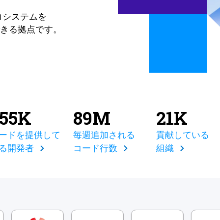
コシステムを
きる拠点です。
855K
89M
21K
ードを提供して
毎週追加される
貢献している
る開発者
コード行数
組織