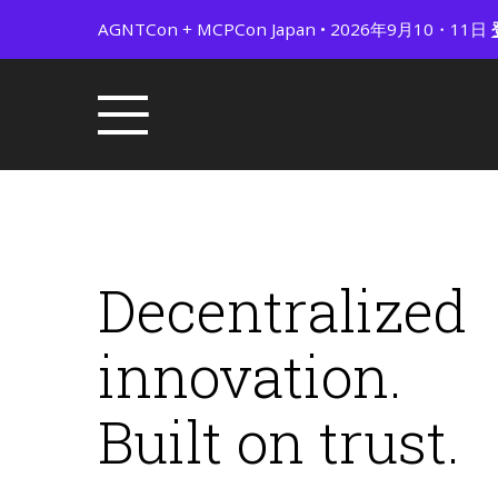
AGNTCon + MCPCon Japan • 2026年9月10・11日
Decentralized
innovation.
Built on trust.