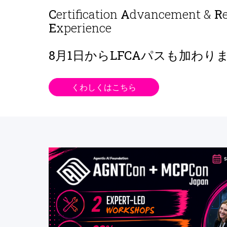
C
ertification
A
dvancement &
R
E
xperience
8月1日から
LFCAパスも加わり
くわしくはこちら