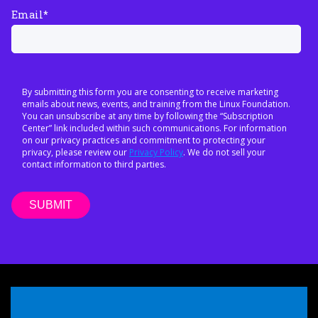
Email
*
By submitting this form you are consenting to receive marketing
emails about news, events, and training from the Linux Foundation.
You can unsubscribe at any time by following the “Subscription
Center” link included within such communications. For information
on our privacy practices and commitment to protecting your
privacy, please review our
Privacy Policy
. We do not sell your
contact information to third parties.