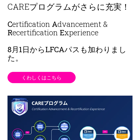
CAREプログラムがさらに充実！
C
ertification
A
dvancement &
R
ecertification
E
xperience
8月1日から
LFCAパスも加わりまし
た。
くわしくはこちら