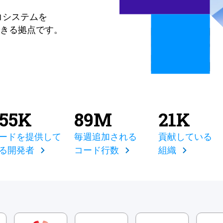
コシステムを
きる拠点です。
855K
89M
21K
ードを提供して
毎週追加される
貢献している
る開発者
コード行数
組織