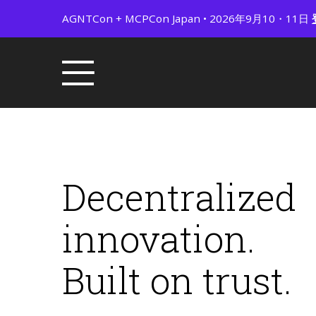
AGNTCon + MCPCon Japan • 2026年9月10・11日
Decentralized
innovation.
Built on trust.