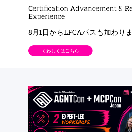
C
ertification
A
dvancement &
R
E
xperience
8月1日から
LFCAパスも加わり
くわしくはこちら