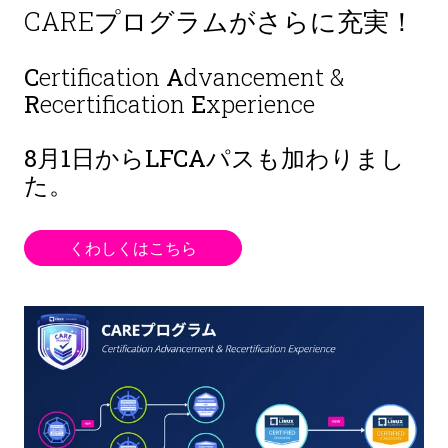
CAREプログラムがさらに充実！
C
ertification
A
dvancement &
R
ecertification
E
xperience
8月1日から
LFCAパスも加わりまし
た。
くわしくはこちら