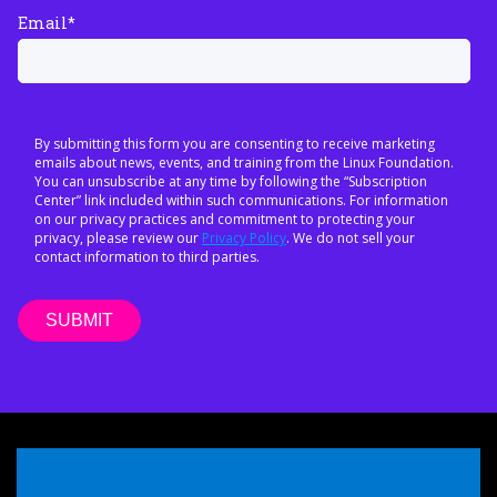
Email
*
By submitting this form you are consenting to receive marketing
emails about news, events, and training from the Linux Foundation.
You can unsubscribe at any time by following the “Subscription
Center” link included within such communications. For information
on our privacy practices and commitment to protecting your
privacy, please review our
Privacy Policy
. We do not sell your
contact information to third parties.