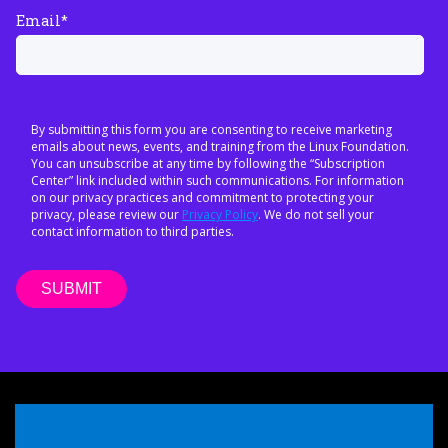
Email
*
By submitting this form you are consenting to receive marketing
emails about news, events, and training from the Linux Foundation.
You can unsubscribe at any time by following the “Subscription
Center” link included within such communications. For information
on our privacy practices and commitment to protecting your
privacy, please review our
Privacy Policy
. We do not sell your
contact information to third parties.