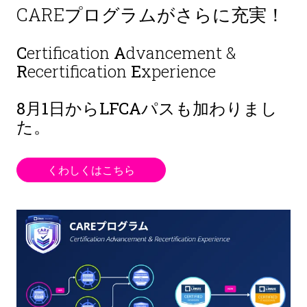
CAREプログラムがさらに充実！
C
ertification
A
dvancement &
R
ecertification
E
xperience
8月1日から
LFCAパスも加わりまし
た。
くわしくはこちら